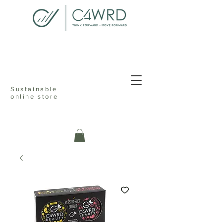
<meta name="p:domain_verify"
content="076dcfd1d9c68ab82d505b021cef235f"/>
Sustainable
online store
c4ward think
forward move
online sustainable store ecofriendly
reusable shopping reduceable reusable
recyclable