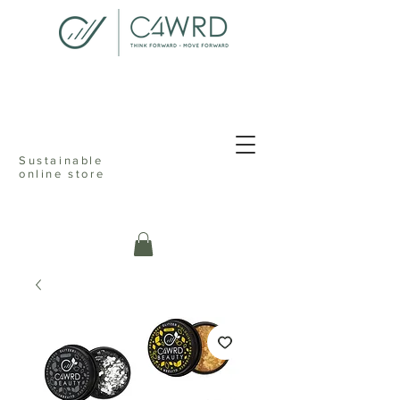
<meta name="p:domain_verify"
content="076dcfd1d9c68ab82d505b021cef235f"/>
Sustainable
online store
c4ward think
forward move
online sustainable store ecofriendly
reusable shopping reduceable reusable
recyclable